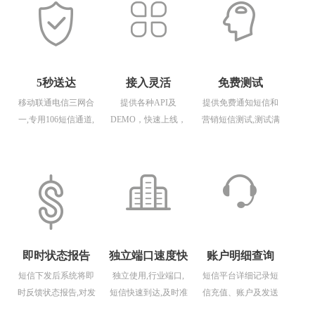
5秒送达
接入灵活
免费测试
移动联通电信三网合
提供各种API及
提供免费通知短信和
一,专用106短信通道,
DEMO，快速上线，
营销短信测试,测试满
性能稳定管控轻松
免费技术支持
意后购买,安全保障
即时状态报告
独立端口速度快
账户明细查询
短信下发后系统将即
独立使用,行业端口,
短信平台详细记录短
时反馈状态报告,对发
短信快速到达,及时准
信充值、账户及发送
送状态实时把握
确
详情，所有数据一目