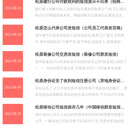
松原建行公司付款收到的短信显示不出来（招商银
行信用卡中心）
2022-08-19
建行网上转帐付款人会收到短信通知吗如果少了钱,可以通过
柜台打印明细清单来看。网银转帐可以查询日志看是否支付
成功,如果需要短信通知,需要开通短信银行,基本上是包月
松原怎么代表公司发短信（公司员工代表发言稿）
2022-08-18
虎年春节代表单位给职工发祝福短信 推荐几个!蛋生无穷商
牛 虎年祝福短信: 竹爆平安,春节来临,祝福亲人,财源滚滚!祝
福朋友,虎年亨通!祝福冤家,善良仁慈!祝愿情
松原装修公司交房发短信（装修公司群发短信）
2022-08-18
室内装修设计公司发短信平台的内容怎么写?就是我们搞到了
一...1、短信内容不要过长,尽量简洁明了,可以参考实发案例
短信模板; 2、发送时机,不要在客户休息的时候
松原身份证丢了收到短信注册公司（异地身份证丢
了怎么补）
2022-08-18
身份证丢了,过几天收到贵州省财政电子票据短信忽略它。 把
发信息的拉黑删除,然后赶快去派出所报失,千万别让不法份子
进行利用。 如果发现自己的身份证被不法分子冒用,
松原移动公司短信保存几年（中国移动群发短信平
台）
2022-08-18
请问:移动公司个人短信内容保存多长时间?如需查询需要什
么手...一般移动公司的话单可以保存6个月,但是你所说的想要
查到短信的内容,查不到,就是通过法院也不可能查