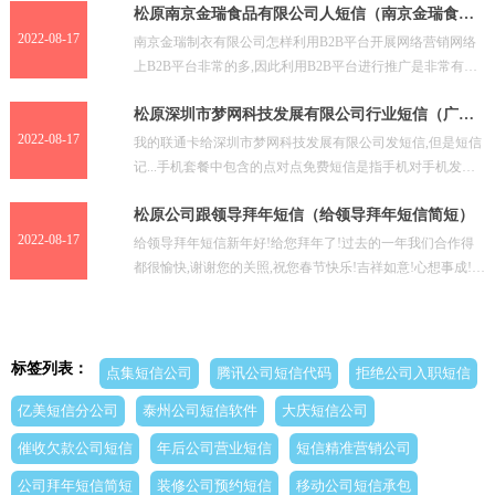
松原南京金瑞食品有限公司人短信（南京金瑞食品
有限公司）
2022-08-17
南京金瑞制衣有限公司怎样利用B2B平台开展网络营销网络
上B2B平台非常的多,因此利用B2B平台进行推广是非常有效
的。1,先免费注册几十个B2B平台,当然要进行前
松原深圳市梦网科技发展有限公司行业短信（广州
万户网络技术有限公司）
2022-08-17
我的联通卡给深圳市梦网科技发展有限公司发短信,但是短信
记...手机套餐中包含的点对点免费短信是指手机对手机发送
的,如果不是发给手机的,是发给一些网站的,那就需要
松原公司跟领导拜年短信（给领导拜年短信简短）
2022-08-17
给领导拜年短信新年好!给您拜年了!过去的一年我们合作得
都很愉快,谢谢您的关照,祝您春节快乐!吉祥如意!心想事成!又
是一年美好的开始,又是一段幸福的时光,又一次真
标签列表：
点集短信公司
腾讯公司短信代码
拒绝公司入职短信
亿美短信分公司
泰州公司短信软件
大庆短信公司
催收欠款公司短信
年后公司营业短信
短信精准营销公司
公司拜年短信简短
装修公司预约短信
移动公司短信承包