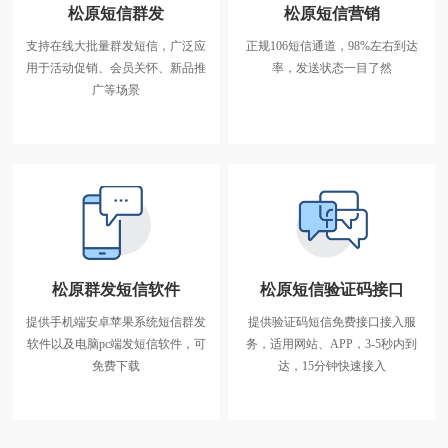
松原短信群发
松原短信营销
支持在线大批量群发短信，广泛应
正规106短信通道，98%左右到达
松原短信群发
用于活动促销、会员关怀、新品推
率，发送状态一目了然
支持在线大批量群发短信，广泛应
广等场景
用于活动促销、会员关怀、新品推
广等场景
松原群发短信软件
松原短信验证码接口
提供手机端安卓苹果系统短信群发
提供验证码短信免费接口接入服
松原群发短信软件
软件以及电脑pc端发短信软件，可
务，适用网站、APP，3-5秒内到
提供手机端安卓苹果系统短信群发
免费下载
达，15分钟快速接入
软件以及电脑pc端发短信软件，可
免费下载