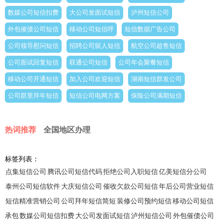
数媒公司短信扣费
大公司发面试短信
泸州短信公司
外包催债公司短信
移动公司短信呼
短信数据广告公司
公司领导慰问短信
招聘公司留人短信
航空公司超售短信
公司面试回复短信
联通公司短信
公司年会聚餐短信
移动公司开通短信
加入公司欢迎短信
湖南短信群发公司
公司群里拜年短信
短信公司电网方案
保险公司满期短信
热词推荐
全国地区办理
标签列表：
点集短信公司
腾讯公司短信代码
拒绝公司入职短信
亿美短信分公司
泰州公司短信软件
大庆短信公司
催收欠款公司短信
年后公司营业短信
短信精准营销公司
公司拜年短信简短
装修公司预约短信
移动公司短信
承包
数媒公司短信扣费
大公司发面试短信
泸州短信公司
外包催债公司