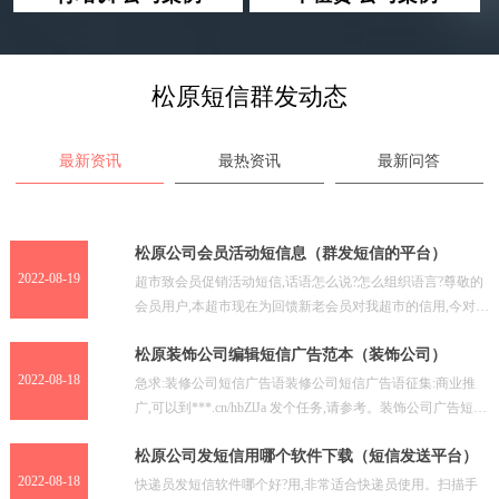
松原短信群发动态
最新资讯
最热资讯
最新问答
松原公司会员活动短信息（群发短信的平台）
2022-08-19
超市致会员促销活动短信,话语怎么说?怎么组织语言?尊敬的
会员用户,本超市现在为回馈新老会员对我超市的信用,今对一
下商品进行促销活动·····河南商超给会员发送活
松原装饰公司编辑短信广告范本（装饰公司）
2022-08-18
急求:装修公司短信广告语装修公司短信广告语征集:商业推
广,可以到***.cn/hbZlJa 发个任务,请参考。装饰公司广告短信
你可以在信息上做些公司的经营描述、
松原公司发短信用哪个软件下载（短信发送平台）
2022-08-18
快递员发短信软件哪个好?用,非常适合快递员使用。扫描手