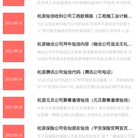
机号录入,识别速度快,20分钟能扫描200个手机号,半小时搞
定。还可以拍照取件,自动识别单号,照片儿免费保
松原短信收到公司工程款模板（工程施工会计账务
处理）
2022-08-18
为什么我会收到电力公司的短信,可我并不是信息中的那个
人?有可能是输电话号的时候弄错了,但这种几率非常小,是骗
子的可能性比较大,该干嘛干嘛吧不用搭理他。收到一条短
松原物业公司拜年短信内容（物业公司送业主礼
品）
2022-08-18
物业公司拜年短信怎么群发?把需要发送的内容整理好先,可
以存到手机通讯录里面或者电脑文件里面;如果业主信息都存
通讯录里面了,可以用自己的手机套餐包进行发送,如果多
松原腾讯公司短信代码（腾讯公司电话）
2022-08-18
QQ会员短信代码是什么?即可获得会员服务; (3、手机编辑短
信“55”发送到10661700, 按提示开通[QQ加油站]即可获得会员
服务。 【联通手机】 (1.
松原元旦公司聚餐邀请短信（元旦聚餐邀请短信）
2022-08-18
牛年元旦邀请聚餐话语?元旦就要到了,各位亲朋好友们,请一
起来聚一聚吧,让我们沟通谈心,分享快乐,但也不要回避悲伤
我这个工作干半年了老板说元旦聚餐但是没当面邀请我
松原保险公司告知朋友短信（平安保险官网首页官
网）
2022-08-18
车子买保险时保险公司是否短信告知车?这个一般保险公司是