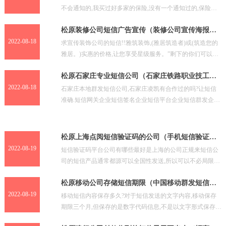
不会通知的,我买过好多家的保险,没有一个通知过的,保险公
司对续保很积极,不管你年检到没到时间。母亲过逝告知
松原装修公司短信广告宣传（装修公司宣传海报模
板）
2022-08-18
求宣传装饰公司的短信!!雅筑装饰,(雅居筑造者)或(筑造您的
雅居。)实惠的价格,让您享受星级服务。”剩下的你们可以在
填。如果您认为我的广告符合贵公司想法。请您考
松原石家庄专业短信公司（石家庄铁路职业技工学
校）
2022-08-18
石家庄本地群发短信公司,石家庄凌凯有合作过的吗?让短信
准确.短信网关企业短信签名企业短信平台企业短信群发企业
短信。专注企业短信... 短信平台,106短信接口,
松原上海点阅短信验证码的公司（手机短信验证码
平台）
2022-08-19
短信验证码平台公司有哪些最好是上海的公司正规来短信公
司的短信产品通常都源可以全国性发送,所以可以不必局限于
地域。作为业... 前期可以少量合作。 对于用户来说,
松原移动公司存储短信期限（中国移动群发短信平
台）
2022-08-19
移动短信内容保存多久?对于短信发送的文字内容,移动保存
期限三个月,但保存的是数字代码信息,不是以文字形式保存
的。如果经过公安一定级别的部门申请,是可以翻译出来供