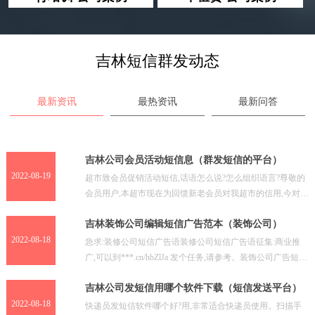
吉林短信群发动态
最新资讯
最热资讯
最新问答
吉林公司会员活动短信息（群发短信的平台）
2022-08-19
超市致会员促销活动短信,话语怎么说?怎么组织语言?尊敬的
会员用户,本超市现在为回馈新老会员对我超市的信用,今对一
下商品进行促销活动·····河南商超给会员发送活
吉林装饰公司编辑短信广告范本（装饰公司）
2022-08-18
急求:装修公司短信广告语装修公司短信广告语征集:商业推
广,可以到***.cn/hbZlJa 发个任务,请参考。装饰公司广告短信
你可以在信息上做些公司的经营描述、
吉林公司发短信用哪个软件下载（短信发送平台）
2022-08-18
快递员发短信软件哪个好?用,非常适合快递员使用。扫描手