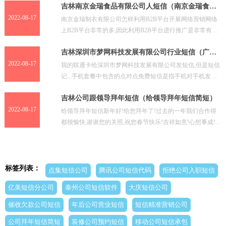
吉林南京金瑞食品有限公司人短信（南京金瑞食品
有限公司）
2022-08-17
南京金瑞制衣有限公司怎样利用B2B平台开展网络营销网络
上B2B平台非常的多,因此利用B2B平台进行推广是非常有效
的。1,先免费注册几十个B2B平台,当然要进行前
吉林深圳市梦网科技发展有限公司行业短信（广州
万户网络技术有限公司）
2022-08-17
我的联通卡给深圳市梦网科技发展有限公司发短信,但是短信
记...手机套餐中包含的点对点免费短信是指手机对手机发送
的,如果不是发给手机的,是发给一些网站的,那就需要
吉林公司跟领导拜年短信（给领导拜年短信简短）
2022-08-17
给领导拜年短信新年好!给您拜年了!过去的一年我们合作得
都很愉快,谢谢您的关照,祝您春节快乐!吉祥如意!心想事成!又
是一年美好的开始,又是一段幸福的时光,又一次真
标签列表：
点集短信公司
腾讯公司短信代码
拒绝公司入职短信
亿美短信分公司
泰州公司短信软件
大庆短信公司
催收欠款公司短信
年后公司营业短信
短信精准营销公司
公司拜年短信简短
装修公司预约短信
移动公司短信承包