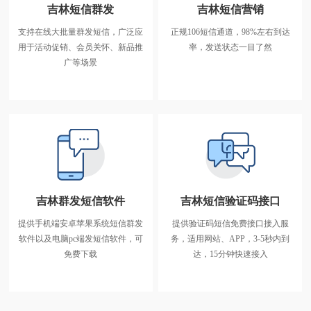
吉林短信群发
吉林短信营销
支持在线大批量群发短信，广泛应
正规106短信通道，98%左右到达
吉林短信群发
用于活动促销、会员关怀、新品推
率，发送状态一目了然
支持在线大批量群发短信，广泛应
广等场景
用于活动促销、会员关怀、新品推
广等场景
吉林群发短信软件
吉林短信验证码接口
提供手机端安卓苹果系统短信群发
提供验证码短信免费接口接入服
吉林群发短信软件
软件以及电脑pc端发短信软件，可
务，适用网站、APP，3-5秒内到
提供手机端安卓苹果系统短信群发
免费下载
达，15分钟快速接入
软件以及电脑pc端发短信软件，可
免费下载