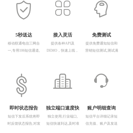
5秒送达
接入灵活
免费测试
移动联通电信三网合
提供各种API及
提供免费通知短信和
一,专用106短信通道,
DEMO，快速上线，
营销短信测试,测试满
性能稳定管控轻松
免费技术支持
意后购买,安全保障
即时状态报告
独立端口速度快
账户明细查询
短信下发后系统将即
独立使用,行业端口,
短信平台详细记录短
时反馈状态报告,对发
短信快速到达,及时准
信充值、账户及发送
送状态实时把握
确
详情，所有数据一目