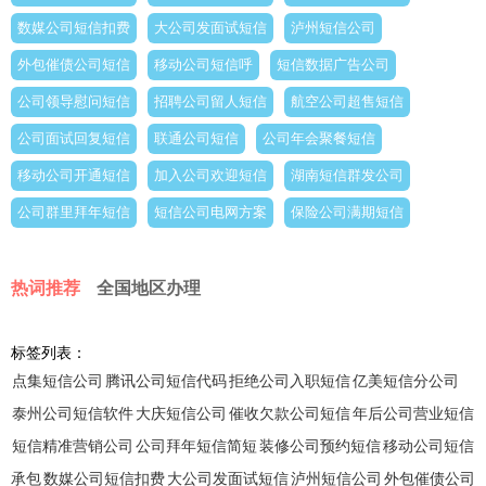
数媒公司短信扣费
大公司发面试短信
泸州短信公司
外包催债公司短信
移动公司短信呼
短信数据广告公司
公司领导慰问短信
招聘公司留人短信
航空公司超售短信
公司面试回复短信
联通公司短信
公司年会聚餐短信
移动公司开通短信
加入公司欢迎短信
湖南短信群发公司
公司群里拜年短信
短信公司电网方案
保险公司满期短信
热词推荐
全国地区办理
标签列表：
点集短信公司
腾讯公司短信代码
拒绝公司入职短信
亿美短信分公司
泰州公司短信软件
大庆短信公司
催收欠款公司短信
年后公司营业短信
短信精准营销公司
公司拜年短信简短
装修公司预约短信
移动公司短信
承包
数媒公司短信扣费
大公司发面试短信
泸州短信公司
外包催债公司