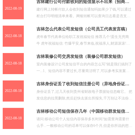
吉林建行公司付款收到的短信显示不出来（招商银
行信用卡中心）
2022-08-19
建行网上转帐付款人会收到短信通知吗如果少了钱,可以通过
柜台打印明细清单来看。网银转帐可以查询日志看是否支付
成功,如果需要短信通知,需要开通短信银行,基本上是包月
吉林怎么代表公司发短信（公司员工代表发言稿）
2022-08-18
虎年春节代表单位给职工发祝福短信 推荐几个!蛋生无穷商
牛 虎年祝福短信: 竹爆平安,春节来临,祝福亲人,财源滚滚!祝
福朋友,虎年亨通!祝福冤家,善良仁慈!祝愿情
吉林装修公司交房发短信（装修公司群发短信）
2022-08-18
室内装修设计公司发短信平台的内容怎么写?就是我们搞到了
一...1、短信内容不要过长,尽量简洁明了,可以参考实发案例
短信模板; 2、发送时机,不要在客户休息的时候
吉林身份证丢了收到短信注册公司（异地身份证丢
了怎么补）
2022-08-18
身份证丢了,过几天收到贵州省财政电子票据短信忽略它。 把
发信息的拉黑删除,然后赶快去派出所报失,千万别让不法份子
进行利用。 如果发现自己的身份证被不法分子冒用,
吉林移动公司短信保存几年（中国移动群发短信平
台）
2022-08-18
请问:移动公司个人短信内容保存多长时间?如需查询需要什
么手...一般移动公司的话单可以保存6个月,但是你所说的想要
查到短信的内容,查不到,就是通过法院也不可能查