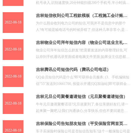
机号录入,识别速度快,20分钟能扫描200个手机号,半小时搞
定。还可以拍照取件,自动识别单号,照片儿免费保
吉林短信收到公司工程款模板（工程施工会计账务
处理）
2022-08-18
为什么我会收到电力公司的短信,可我并不是信息中的那个
人?有可能是输电话号的时候弄错了,但这种几率非常小,是骗
子的可能性比较大,该干嘛干嘛吧不用搭理他。收到一条短
吉林物业公司拜年短信内容（物业公司送业主礼
品）
2022-08-18
物业公司拜年短信怎么群发?把需要发送的内容整理好先,可
以存到手机通讯录里面或者电脑文件里面;如果业主信息都存
通讯录里面了,可以用自己的手机套餐包进行发送,如果多
吉林腾讯公司短信代码（腾讯公司电话）
2022-08-18
QQ会员短信代码是什么?即可获得会员服务; (3、手机编辑短
信“55”发送到10661700, 按提示开通[QQ加油站]即可获得会员
服务。 【联通手机】 (1.
吉林元旦公司聚餐邀请短信（元旦聚餐邀请短信）
2022-08-18
牛年元旦邀请聚餐话语?元旦就要到了,各位亲朋好友们,请一
起来聚一聚吧,让我们沟通谈心,分享快乐,但也不要回避悲伤
我这个工作干半年了老板说元旦聚餐但是没当面邀请我
吉林保险公司告知朋友短信（平安保险官网首页官
网）
2022-08-18
车子买保险时保险公司是否短信告知车?这个一般保险公司是