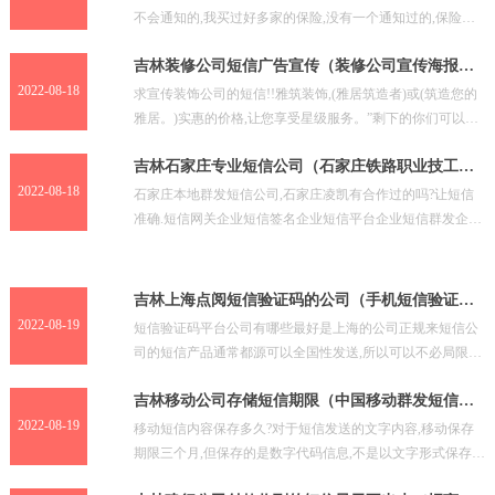
不会通知的,我买过好多家的保险,没有一个通知过的,保险公
司对续保很积极,不管你年检到没到时间。母亲过逝告知
吉林装修公司短信广告宣传（装修公司宣传海报模
板）
2022-08-18
求宣传装饰公司的短信!!雅筑装饰,(雅居筑造者)或(筑造您的
雅居。)实惠的价格,让您享受星级服务。”剩下的你们可以在
填。如果您认为我的广告符合贵公司想法。请您考
吉林石家庄专业短信公司（石家庄铁路职业技工学
校）
2022-08-18
石家庄本地群发短信公司,石家庄凌凯有合作过的吗?让短信
准确.短信网关企业短信签名企业短信平台企业短信群发企业
短信。专注企业短信... 短信平台,106短信接口,
吉林上海点阅短信验证码的公司（手机短信验证码
平台）
2022-08-19
短信验证码平台公司有哪些最好是上海的公司正规来短信公
司的短信产品通常都源可以全国性发送,所以可以不必局限于
地域。作为业... 前期可以少量合作。 对于用户来说,
吉林移动公司存储短信期限（中国移动群发短信平
台）
2022-08-19
移动短信内容保存多久?对于短信发送的文字内容,移动保存
期限三个月,但保存的是数字代码信息,不是以文字形式保存
的。如果经过公安一定级别的部门申请,是可以翻译出来供