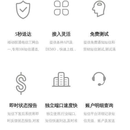
5秒送达
接入灵活
免费测试
移动联通电信三网合
提供各种API及
提供免费通知短信和
一,专用106短信通道,
DEMO，快速上线，
营销短信测试,测试满
性能稳定管控轻松
免费技术支持
意后购买,安全保障
即时状态报告
独立端口速度快
账户明细查询
短信下发后系统将即
独立使用,行业端口,
短信平台详细记录短
时反馈状态报告,对发
短信快速到达,及时准
信充值、账户及发送
送状态实时把握
确
详情，所有数据一目