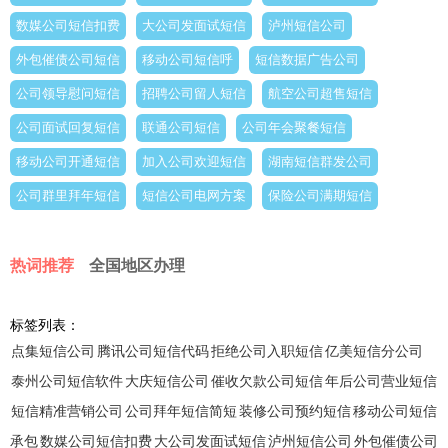
数媒公司短信扣费
大公司发面试短信
泸州短信公司
外包催债公司短信
移动公司短信呼
短信数据广告公司
公司领导慰问短信
招聘公司留人短信
航空公司超售短信
公司面试回复短信
联通公司短信
公司年会聚餐短信
移动公司开通短信
加入公司欢迎短信
湖南短信群发公司
公司群里拜年短信
短信公司电网方案
保险公司满期短信
热词推荐
全国地区办理
标签列表：
点集短信公司
腾讯公司短信代码
拒绝公司入职短信
亿美短信分公司
泰州公司短信软件
大庆短信公司
催收欠款公司短信
年后公司营业短信
短信精准营销公司
公司拜年短信简短
装修公司预约短信
移动公司短信
承包
数媒公司短信扣费
大公司发面试短信
泸州短信公司
外包催债公司