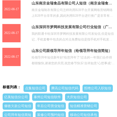
山东南京金瑞食品有限公司人短信（南京金瑞食品
有限公司）
2022-08-17
南京金瑞制衣有限公司怎样利用B2B平台开展网络营销网络
上B2B平台非常的多,因此利用B2B平台进行推广是非常有效
的。1,先免费注册几十个B2B平台,当然要进行前
山东深圳市梦网科技发展有限公司行业短信（广州
万户网络技术有限公司）
2022-08-17
我的联通卡给深圳市梦网科技发展有限公司发短信,但是短信
记...手机套餐中包含的点对点免费短信是指手机对手机发送
的,如果不是发给手机的,是发给一些网站的,那就需要
山东公司跟领导拜年短信（给领导拜年短信简短）
2022-08-17
给领导拜年短信新年好!给您拜年了!过去的一年我们合作得
都很愉快,谢谢您的关照,祝您春节快乐!吉祥如意!心想事成!又
是一年美好的开始,又是一段幸福的时光,又一次真
标签列表：
点集短信公司
腾讯公司短信代码
拒绝公司入职短信
亿美短信分公司
泰州公司短信软件
大庆短信公司
催收欠款公司短信
年后公司营业短信
短信精准营销公司
公司拜年短信简短
装修公司预约短信
移动公司短信承包