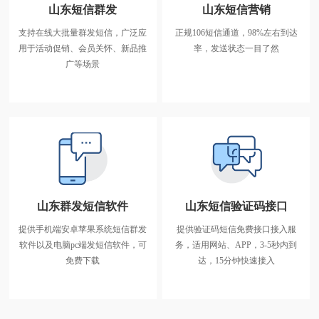
山东短信群发
山东短信营销
支持在线大批量群发短信，广泛应
正规106短信通道，98%左右到达
山东短信群发
用于活动促销、会员关怀、新品推
率，发送状态一目了然
支持在线大批量群发短信，广泛应
广等场景
用于活动促销、会员关怀、新品推
广等场景
山东群发短信软件
山东短信验证码接口
提供手机端安卓苹果系统短信群发
提供验证码短信免费接口接入服
山东群发短信软件
软件以及电脑pc端发短信软件，可
务，适用网站、APP，3-5秒内到
提供手机端安卓苹果系统短信群发
免费下载
达，15分钟快速接入
软件以及电脑pc端发短信软件，可
免费下载