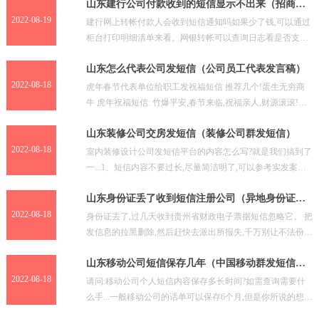
山东建行公司付款收到的短信显示不出来（招商银
行信用卡中心）
2022-08-19
建行网上转帐付款人会收到短信通知吗如果少了钱,可以通过
柜台打印明细清单来看。网银转帐可以查询日志看是否支付
成功,如果需要短信通知,需要开通短信银行,基本上是包月
山东怎么代表公司发短信（公司员工代表发言稿）
2022-08-18
虎年春节代表单位给职工发祝福短信 推荐几个!蛋生无穷商
牛 虎年祝福短信: 竹爆平安,春节来临,祝福亲人,财源滚滚!祝
福朋友,虎年亨通!祝福冤家,善良仁慈!祝愿情
山东装修公司交房发短信（装修公司群发短信）
2022-08-18
室内装修设计公司发短信平台的内容怎么写?就是我们搞到了
一...1、短信内容不要过长,尽量简洁明了,可以参考实发案例
短信模板; 2、发送时机,不要在客户休息的时候
山东身份证丢了收到短信注册公司（异地身份证丢
了怎么补）
2022-08-18
身份证丢了,过几天收到贵州省财政电子票据短信忽略它。 把
发信息的拉黑删除,然后赶快去派出所报失,千万别让不法份子
进行利用。 如果发现自己的身份证被不法分子冒用,
山东移动公司短信保存几年（中国移动群发短信平
台）
2022-08-18
请问:移动公司个人短信内容保存多长时间?如需查询需要什
么手...一般移动公司的话单可以保存6个月,但是你所说的想要
查到短信的内容,查不到,就是通过法院也不可能查