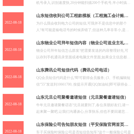
机号录入,识别速度快,20分钟能扫描200个手机号,半小时搞
定。还可以拍照取件,自动识别单号,照片儿免费保
山东短信收到公司工程款模板（工程施工会计账务
处理）
2022-08-18
为什么我会收到电力公司的短信,可我并不是信息中的那个
人?有可能是输电话号的时候弄错了,但这种几率非常小,是骗
子的可能性比较大,该干嘛干嘛吧不用搭理他。收到一条短
山东物业公司拜年短信内容（物业公司送业主礼
品）
2022-08-18
物业公司拜年短信怎么群发?把需要发送的内容整理好先,可
以存到手机通讯录里面或者电脑文件里面;如果业主信息都存
通讯录里面了,可以用自己的手机套餐包进行发送,如果多
山东腾讯公司短信代码（腾讯公司电话）
2022-08-18
QQ会员短信代码是什么?即可获得会员服务; (3、手机编辑短
信“55”发送到10661700, 按提示开通[QQ加油站]即可获得会员
服务。 【联通手机】 (1.
山东元旦公司聚餐邀请短信（元旦聚餐邀请短信）
2022-08-18
牛年元旦邀请聚餐话语?元旦就要到了,各位亲朋好友们,请一
起来聚一聚吧,让我们沟通谈心,分享快乐,但也不要回避悲伤
我这个工作干半年了老板说元旦聚餐但是没当面邀请我
山东保险公司告知朋友短信（平安保险官网首页官
网）
2022-08-18
车子买保险时保险公司是否短信告知车?这个一般保险公司是