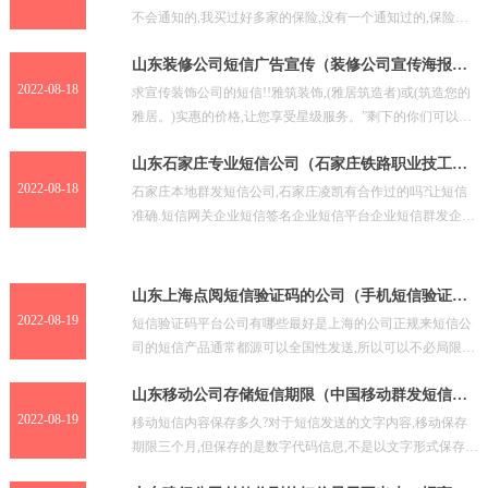
不会通知的,我买过好多家的保险,没有一个通知过的,保险公
司对续保很积极,不管你年检到没到时间。母亲过逝告知
山东装修公司短信广告宣传（装修公司宣传海报模
板）
2022-08-18
求宣传装饰公司的短信!!雅筑装饰,(雅居筑造者)或(筑造您的
雅居。)实惠的价格,让您享受星级服务。”剩下的你们可以在
填。如果您认为我的广告符合贵公司想法。请您考
山东石家庄专业短信公司（石家庄铁路职业技工学
校）
2022-08-18
石家庄本地群发短信公司,石家庄凌凯有合作过的吗?让短信
准确.短信网关企业短信签名企业短信平台企业短信群发企业
短信。专注企业短信... 短信平台,106短信接口,
山东上海点阅短信验证码的公司（手机短信验证码
平台）
2022-08-19
短信验证码平台公司有哪些最好是上海的公司正规来短信公
司的短信产品通常都源可以全国性发送,所以可以不必局限于
地域。作为业... 前期可以少量合作。 对于用户来说,
山东移动公司存储短信期限（中国移动群发短信平
台）
2022-08-19
移动短信内容保存多久?对于短信发送的文字内容,移动保存
期限三个月,但保存的是数字代码信息,不是以文字形式保存
的。如果经过公安一定级别的部门申请,是可以翻译出来供