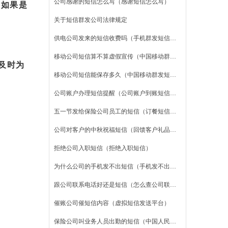
公司感谢的短信怎么写（感谢短信怎么写）
,如果是
关于短信群发公司法律规定
供电公司发来的短信收费吗（手机群发短信怎么发）
移动公司短信算不算虚假宣传（中国移动群发短信平台）
及时为
移动公司短信能保存多久（中国移动群发短信平台）
公司账户办理短信提醒（公司账户到账短信提醒）
五一节发给保险公司员工的短信（订餐短信发给订餐客户）
。
公司社
公司对客户的中秋祝福短信（回馈客户礼品方案）
拒绝公司入职短信（拒绝入职短信）
为什么公司的手机发不出短信（手机发不出短信）
跟公司联系电话好还是短信（怎么查公司联系方式）
催账公司催短信内容（虚拟短信发送平台）
保险公司叫业务人员出勤的短信（中国人民财产保险股份有限公司）