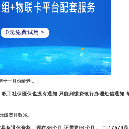
十一月份给老...
 职工社保医保也没有通知 只能到缴费银行办理短信通知 
缴费月数86...
具备退休资格。现在86个月,还需要94个月。 二,17574