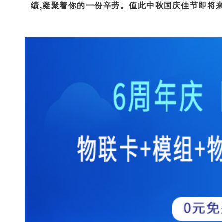
绩,凝聚着你的一份辛劳。值此中秋国庆佳节即将来临
（找企业