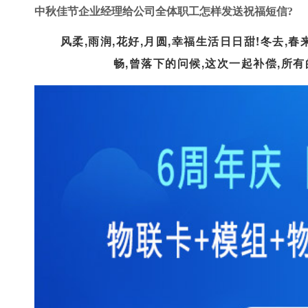
中秋佳节企业经理给公司全体职工怎样发送祝福短信?
风柔,雨润,花好,月圆,幸福生活日日甜!冬去,春
畅,曾落下的问候,这次一起补偿,所有的