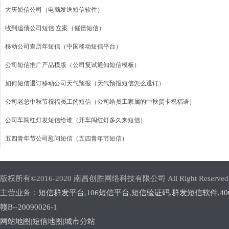
大庆短信公司（电脑发送短信软件）
收到追债公司短信 立案（催债短信）
移动公司查历年短信（中国移动短信平台）
公司短信推广产品模版（公司复试通知短信模板）
如何短信退订移动公司天气预报（天气预报短信怎么退订）
公司老总中秋节祝福员工的短信（公司给员工家属的中秋贺卡祝福语）
公司车闯红灯发短信给谁（开车闯红灯多久来短信）
五四青年节公司慰问短信（五四青年节短信）
版权所有©2016-2020 南昌创胜网络科技有限公司 All Right Reserved
主营业务：
短信群发平台
,
106短信平台
,
短信验证码
,
群发短信软件
,
4
赣B--20090026-1
网站地图
|
短信地图
|
城市分站