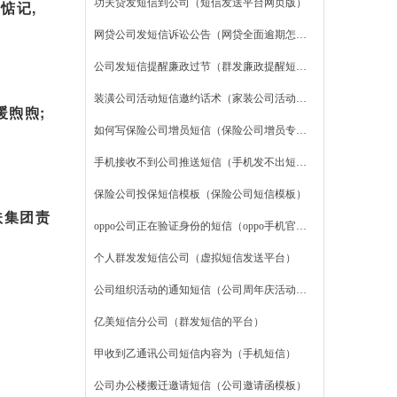
功夫贷发短信到公司（短信发送平台网页版）
惦记,
网贷公司发短信诉讼公告（网贷全面逾期怎么办）
公司发短信提醒廉政过节（群发廉政提醒短信）
装潢公司活动短信邀约话术（家装公司活动策划方案）
暖煦煦;
如何写保险公司增员短信（保险公司增员专题ppt）
手机接收不到公司推送短信（手机发不出短信怎么设置）
保险公司投保短信模板（保险公司短信模板）
扶集团责
oppo公司正在验证身份的短信（oppo手机官网首页）
案例
个人群发发短信公司（虚拟短信发送平台）
公司组织活动的通知短信（公司周年庆活动策划）
亿美短信分公司（群发短信的平台）
甲收到乙通讯公司短信内容为（手机短信）
公司办公楼搬迁邀请短信（公司邀请函模板）