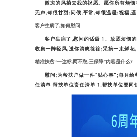
微凉的风捎去我的祝愿。愿你所有烦恼都
无声,却很甘甜;问候,平常,却很温暖;祝福,遥
客户生病了,如何慰问
客户生病了,慰问的话语 1、放逐烦恼的
收集一阵轻风,送你清爽徐徐;采摘一束鲜花,送
精准扶贫“一达标,两不愁,三保障”内容是什么?
慰问;为帮扶户做一件“贴心事”;每月给帮
任清单 帮扶单位责任清单 1.帮扶单位要同镇