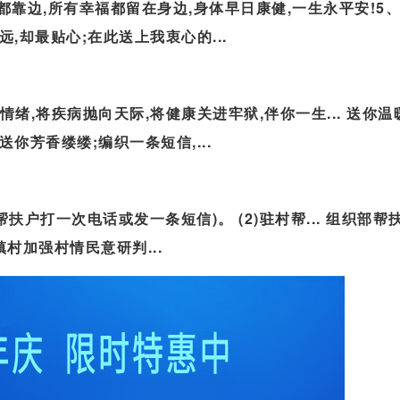
靠边,所有幸福都留在身边,身体早日康健,一生永平安!5、
远,却最贴心;在此送上我衷心的...
情绪,将疾病抛向天际,将健康关进牢狱,伴你一生... 送你温
你芳香缕缕;编织一条短信,...
扶户打一次电话或发一条短信)。 (2)驻村帮... 组织部帮
村加强村情民意研判...
106短信群发平台-教育培训 公司