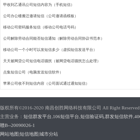
甲收到乙通讯公司短信内容为（手机短信）
公司办公楼搬迁邀请短信（公司邀请函模板）
移动公司密码服务短信（移动公司电话号码）
公司解除劳动合同能否短信通知（解除劳动合同协议书范本）
移动公司一个小时可以发短信多少（虚拟短信发送平台）
天天被网贷公司短信电话骚扰（被网贷电话骚扰怎么处理）
点集短信公司（电脑发送短信软件）
苹果公司收不到短信内容（公司面试通过通知短信）
版权所有©2016-2020 南昌创胜网络科技有限公司 All Right Reserved
主营业务：
短信群发平台
,
106短信平台
,
短信验证码
,
群发短信软件
,
4
赣B--20090026-1
网站地图
|
短信地图
|
城市分站