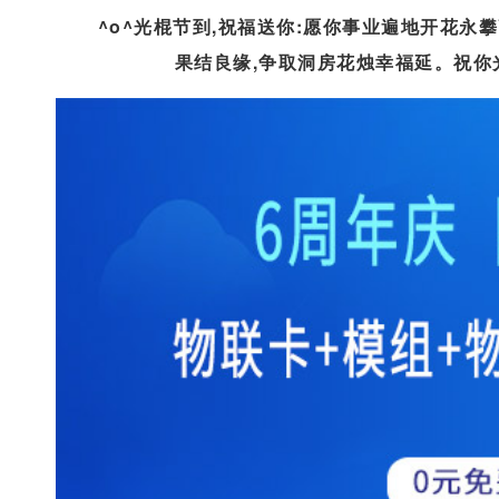
^o^光棍节到,祝福送你:愿你事业遍地开花永
果结良缘,争取洞房花烛幸福延。祝你光棍